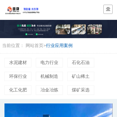
当前位置：
网站首页
>
行业应用案例
水泥建材
电力行业
石化石油
环保行业
机械制造
矿山稀土
化工化肥
冶金冶炼
煤矿采选